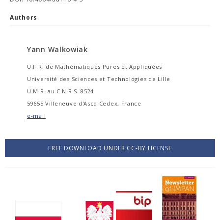
Authors
Yann Walkowiak
U.F.R. de Mathématiques Pures et Appliquées
Université des Sciences et Technologies de Lille
U.M.R. au C.N.R.S. 8524
59655 Villeneuve d'Ascq Cedex, France
e-mail
FREE DOWNLOAD UNDER CC-BY LICENSE