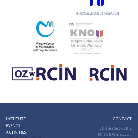
INSTITUTE
CONTACT
EVENTS
ul. Śniadeckich 8
ACTIVITIES
00-656 Warszawa