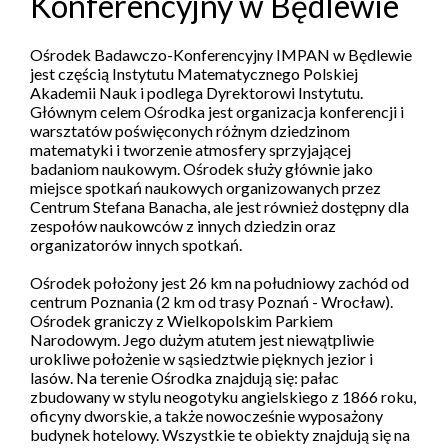
Konferencyjny w Będlewie
Ośrodek Badawczo-Konferencyjny IMPAN w Będlewie
jest częścią Instytutu Matematycznego Polskiej
Akademii Nauk i podlega Dyrektorowi Instytutu.
Głównym celem Ośrodka jest organizacja konferencji i
warsztatów poświęconych różnym dziedzinom
matematyki i tworzenie atmosfery sprzyjającej
badaniom naukowym. Ośrodek służy głównie jako
miejsce spotkań naukowych organizowanych przez
Centrum Stefana Banacha, ale jest również dostępny dla
zespołów naukowców z innych dziedzin oraz
organizatorów innych spotkań.
Ośrodek położony jest 26 km na południowy zachód od
centrum Poznania (2 km od trasy Poznań - Wrocław).
Ośrodek graniczy z Wielkopolskim Parkiem
Narodowym. Jego dużym atutem jest niewątpliwie
urokliwe położenie w sąsiedztwie pięknych jezior i
lasów. Na terenie Ośrodka znajdują się: pałac
zbudowany w stylu neogotyku angielskiego z 1866 roku,
oficyny dworskie, a także nowocześnie wyposażony
budynek hotelowy. Wszystkie te obiekty znajdują się na