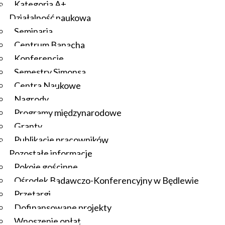
Kategoria A+
Działalność naukowa
Seminaria
Centrum Banacha
Konferencje
Semestry Simonsa
Centra Naukowe
Nagrody
Programy międzynarodowe
Granty
Publikacje pracowników
Pozostałe informacje
Pokoje gościnne
Ośrodek Badawczo-Konferencyjny w Będlewie
Przetargi
Dofinansowane projekty
Wnoszenie opłat