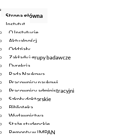
Strona główna
Instytut
O Instytucie
Aktualności
Oddziały
Zakłady i grupy badawcze
Dyrekcja
Rada Naukowa
Pracownicy naukowi
Pracownicy administracyjni
Szkoły doktorskie
Biblioteka
Wydawnictwa
Staże studenckie
Remonty w IMPAN