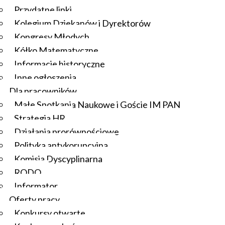
Przydatne linki
Kolegium Dziekanów i Dyrektorów
Kongresy Młodych
Kółko Matematyczne
Informacje historyczne
Inne ogłoszenia
Dla pracowników
Małe Spotkania Naukowe i Goście IM PAN
Strategia HR
Działania prorównościowe
Polityka antykorupcyjna
Komisja Dyscyplinarna
RODO
Informator
Oferty pracy
Konkursy otwarte