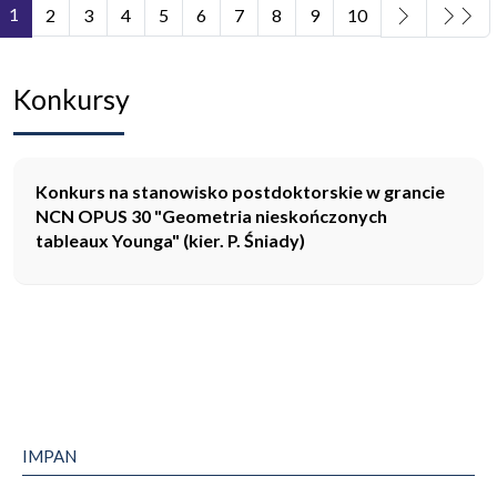
1
2
3
4
5
6
7
8
9
10
Strona 1 z 11
Konkursy
Konkurs na stanowisko postdoktorskie w grancie
NCN OPUS 30 "Geometria nieskończonych
tableaux Younga" (kier. P. Śniady)
IMPAN