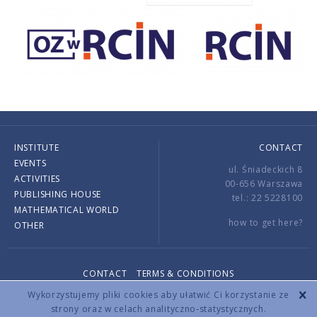
INSTITUTE
CONTACT
EVENTS
ul. Śniadeckich 8
ACTIVITIES
00-656 Warszawa
PUBLISHING HOUSE
tel.: 22 5228100
MATHEMATICAL WORLD
how to get here?
OTHER
CONTACT
TERMS & CONDITIONS
Copyright © 2026 by IMPAN. All rights reserved.
Wykorzystujemy pliki cookies aby ułatwić Ci korzystanie ze
strony oraz w celach analityczno-statystycznych.