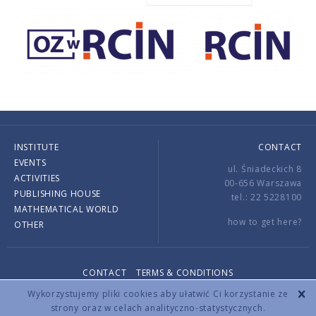
INSTITUTE
CONTACT
EVENTS
ul. Śniadeckich 8
ACTIVITIES
00-656 Warszawa
PUBLISHING HOUSE
tel.: 22 5228100
MATHEMATICAL WORLD
how to get here?
OTHER
CONTACT
TERMS & CONDITIONS
Copyright © 2026 by IMPAN. All rights reserved.
Wykorzystujemy pliki cookies aby ułatwić Ci korzystanie ze
strony oraz w celach analityczno-statystycznych.