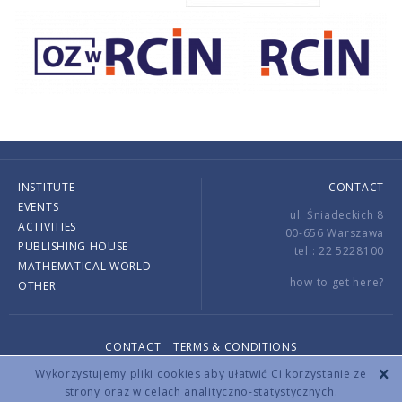
INSTITUTE
CONTACT
EVENTS
ul. Śniadeckich 8
ACTIVITIES
00-656 Warszawa
PUBLISHING HOUSE
tel.: 22 5228100
MATHEMATICAL WORLD
how to get here?
OTHER
CONTACT
TERMS & CONDITIONS
Copyright © 2026 by IMPAN. All rights reserved.
Wykorzystujemy pliki cookies aby ułatwić Ci korzystanie ze
strony oraz w celach analityczno-statystycznych.