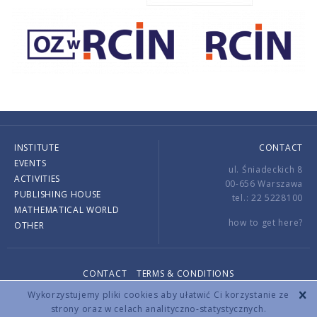
INSTITUTE
CONTACT
EVENTS
ul. Śniadeckich 8
ACTIVITIES
00-656 Warszawa
PUBLISHING HOUSE
tel.: 22 5228100
MATHEMATICAL WORLD
how to get here?
OTHER
CONTACT
TERMS & CONDITIONS
Copyright © 2026 by IMPAN. All rights reserved.
Wykorzystujemy pliki cookies aby ułatwić Ci korzystanie ze
strony oraz w celach analityczno-statystycznych.