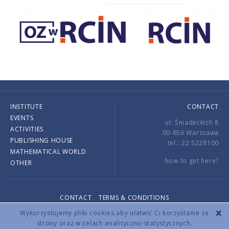
INSTITUTE
CONTACT
EVENTS
ul. Śniadeckich 8
ACTIVITIES
00-656 Warszawa
PUBLISHING HOUSE
tel.: 22 5228100
MATHEMATICAL WORLD
how to get here?
OTHER
CONTACT
TERMS & CONDITIONS
Copyright © 2026 by IMPAN. All rights reserved.
Wykorzystujemy pliki cookies aby ułatwić Ci korzystanie ze
strony oraz w celach analityczno-statystycznych.