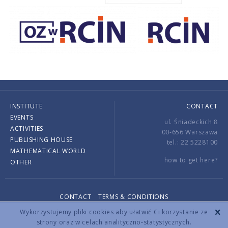
INSTITUTE
CONTACT
EVENTS
ul. Śniadeckich 8
ACTIVITIES
00-656 Warszawa
PUBLISHING HOUSE
tel.: 22 5228100
MATHEMATICAL WORLD
how to get here?
OTHER
CONTACT
TERMS & CONDITIONS
Copyright © 2026 by IMPAN. All rights reserved.
Wykorzystujemy pliki cookies aby ułatwić Ci korzystanie ze
strony oraz w celach analityczno-statystycznych.