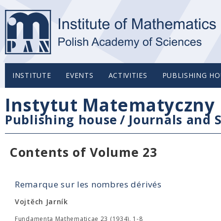
INSTITUTE
EVENTS
ACTIVITIES
PUBLISHING HO
Instytut Matematyczny 
Publishing house
/
Journals and S
Contents of Volume 23
Remarque sur les nombres dérivés
Vojtĕch Jarník
Fundamenta Mathematicae 23 (1934), 1-8