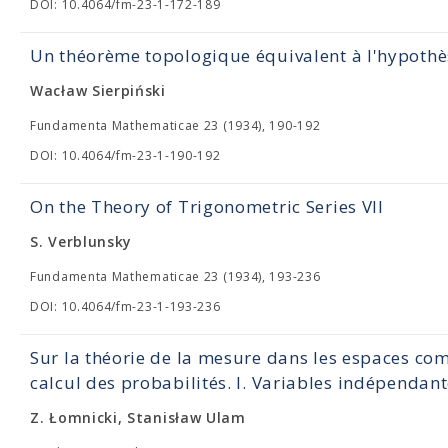
DOI: 10.4064/fm-23-1-172-189
Un théorème topologique équivalent à l'hypothè
Wacław Sierpiński
Fundamenta Mathematicae 23 (1934), 190-192
DOI: 10.4064/fm-23-1-190-192
On the Theory of Trigonometric Series VII
S. Verblunsky
Fundamenta Mathematicae 23 (1934), 193-236
DOI: 10.4064/fm-23-1-193-236
Sur la théorie de la mesure dans les espaces com
calcul des probabilités. I. Variables indépendan
Z. Łomnicki, Stanisław Ulam