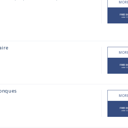
MORE
aire
MORE
conques
MORE