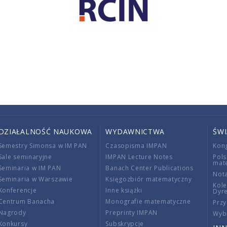
DZIAŁALNOŚĆ NAUKOWA
WYDAWNICTWA
ŚW
Semestry Simonsa w IM PAN
Czasopisma IMPAN
Kon
Sale seminaryjne
IMPAN Lecture Notes
Pols
mat
Seminaria w IM PAN
Banach Center Publications
Nota
Seminaria w Warszawie
Księgozbiór matematyczny
Kole
Konferencje
Inne książki
Dyr
Centrum Banacha
Monografie matematyczne
Przy
Nagrody
Preprinty IMPAN
Wybi
Konkursy
Subskrypcje