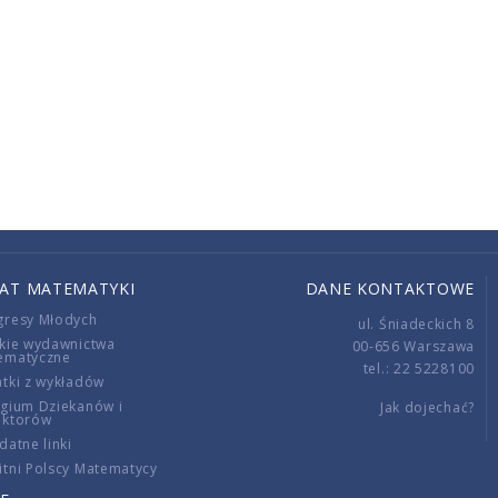
IAT MATEMATYKI
DANE KONTAKTOWE
gresy Młodych
ul. Śniadeckich 8
kie wydawnictwa
00-656 Warszawa
ematyczne
tel.: 22 5228100
tki z wykładów
gium Dziekanów i
Jak dojechać?
ektorów
datne linki
tni Polscy Matematycy