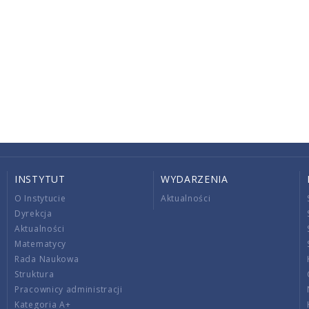
INSTYTUT
WYDARZENIA
O Instytucie
Aktualności
Dyrekcja
Aktualności
Matematycy
Rada Naukowa
Struktura
Pracownicy administracji
Kategoria A+