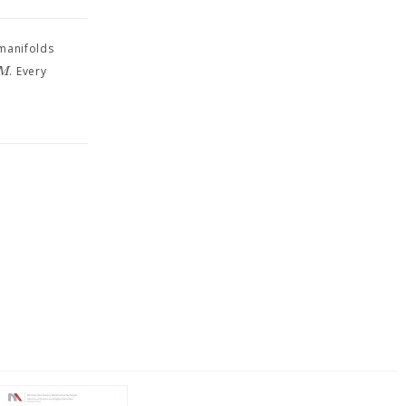
 manifolds
M
. Every