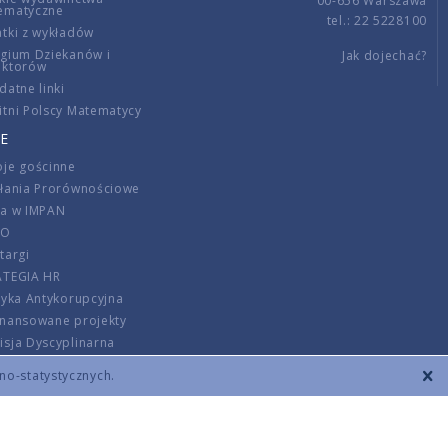
00-656 Warszawa
ematyczne
tel.: 22 5228100
tki z wykładów
gium Dziekanów i
Jak dojechać?
ektorów
datne linki
tni Polscy Matematycy
E
je gościnne
ałania Prorównościowe
ca w IMPAN
DO
targi
ATEGIA HR
tyka Antykorupcyjna
inansowane projekty
sja Dyscyplinarna
rmator
zno-statystycznych.
szenie opłat