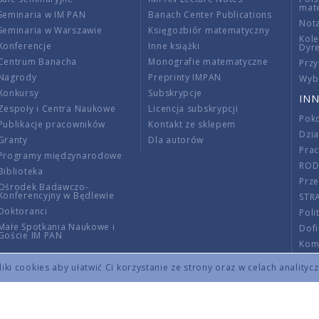
mat
Seminaria w IM PAN
Banach Center Publications
Nota
Seminaria w Warszawie
Księgozbiór matematyczny
Kole
Konferencje
Inne książki
Dyr
Centrum Banacha
Monografie matematyczne
Przy
Nagrody
Preprinty IMPAN
Wybi
Konkursy
Subskrypcje
INN
Zespoły i Centra Naukowe
Licencja subskrypcji
Poko
Publikacje pracowników
Kontakt ze sklepem
Dzi
Granty
Dla autorów
Pra
Programy międzynarodowe
RO
Biblioteka
Prze
Ośrodek Badawczo-
Konferencyjny w Będlewie
STR
Doktoranci
Poli
Małe Spotkania Naukowe i
Dof
Goście IM PAN
Komi
Info
ki cookies aby ułatwić Ci korzystanie ze strony oraz w celach analityc
Wno