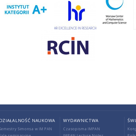
DZIAŁALNOŚĆ NAUKOWA
WYDAWNICTWA
ŚW
Semestry Simonsa w IM PAN
Czasopisma IMPAN
Kon
Sale seminaryjne
IMPAN Lecture Notes
Pols