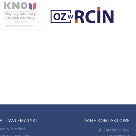
IAT MATEMATYKI
DANE KONTAKTOWE
gresy Młodych
ul. Śniadeckich 8
kie wydawnictwa