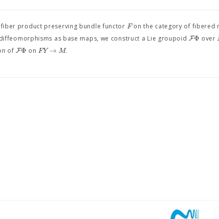
F
fiber product preserving bundle functor
on the category of fibered
Φ
F
l diffeomorphisms as base maps, we construct a Lie groupoid
over
Φ
→
F
F
Y
M
on of
on
.