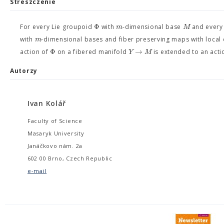
Streszczenie
Φ
m
M
For every Lie groupoid
with
-dimensional base
and every 
m
with
-dimensional bases and fiber preserving maps with loca
Φ
→
Y
M
action of
on a fibered manifold
is extended to an acti
Autorzy
Ivan Kolář
Faculty of Science
Masaryk University
Janáčkovo nám. 2a
602 00 Brno, Czech Republic
e-mail