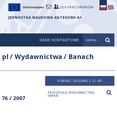
DLA PRACOWNIKÓW
JEDNOSTKA NAUKOWA KATEGORII A+
DANE KONTAKTOWE
szukaj...
/
pl
/
Wydawnictwa
/
Banach
POBIERZ ZGODNIE Z CC-BY
PRZESZUKAJ WYDAWNICTWA
IMPAN
76 / 2007