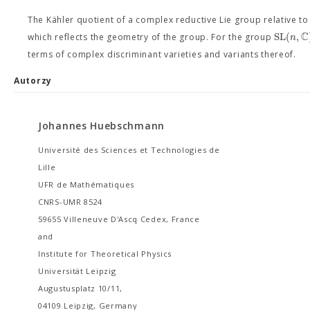
The Kähler quotient of a complex reductive Lie group relative to 
C
S
L
(
,
n
which reflects the geometry of the group. For the group
terms of complex discriminant varieties and variants thereof.
Autorzy
Johannes Huebschmann
Université des Sciences et Technologies de
Lille
UFR de Mathématiques
CNRS-UMR 8524
59655 Villeneuve D'Ascq Cedex, France
and
Institute for Theoretical Physics
Universität Leipzig
Augustusplatz 10/11,
04109 Leipzig, Germany