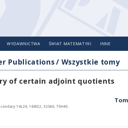
WYDAWNICTWA
ŚWIAT MATEMATYKI
INNE
r Publications
/
Wszystkie tomy
y of certain adjoint quotients
Tom 
econdary 14L24, 16W22, 32S60, 70H45.