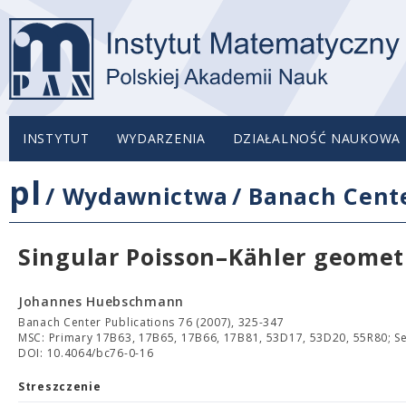
INSTYTUT
WYDARZENIA
DZIAŁALNOŚĆ NAUKOWA
pl
/
Wydawnictwa
/
Banach Cente
Singular Poisson–Kähler geometr
Johannes Huebschmann
Banach Center Publications 76 (2007), 325-347
MSC: Primary 17B63, 17B65, 17B66, 17B81, 53D17, 53D20, 55R80; S
DOI: 10.4064/bc76-0-16
Streszczenie