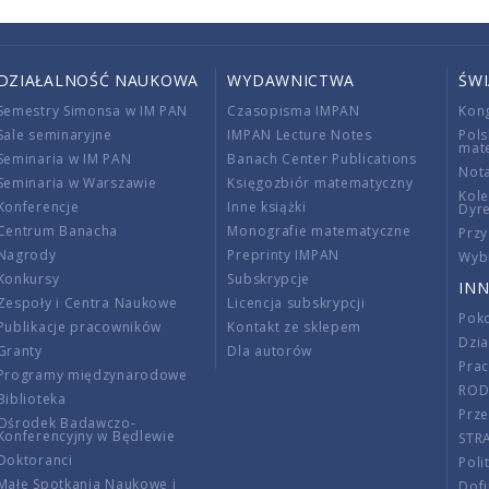
DZIAŁALNOŚĆ NAUKOWA
WYDAWNICTWA
ŚW
Semestry Simonsa w IM PAN
Czasopisma IMPAN
Kon
Sale seminaryjne
IMPAN Lecture Notes
Pols
mat
Seminaria w IM PAN
Banach Center Publications
Nota
Seminaria w Warszawie
Księgozbiór matematyczny
Kole
Konferencje
Inne książki
Dyr
Centrum Banacha
Monografie matematyczne
Przy
Nagrody
Preprinty IMPAN
Wybi
Konkursy
Subskrypcje
INN
Zespoły i Centra Naukowe
Licencja subskrypcji
Poko
Publikacje pracowników
Kontakt ze sklepem
Dzi
Granty
Dla autorów
Pra
Programy międzynarodowe
RO
Biblioteka
Prze
Ośrodek Badawczo-
Konferencyjny w Będlewie
STR
Doktoranci
Poli
Małe Spotkania Naukowe i
Dof