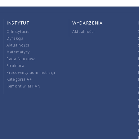
INSTYTUT
WYDARZENIA
O Instytucie
Aktualności
Dyrekcja
Aktualności
Matematycy
Rada Naukowa
Struktura
Pracownicy administracji
Kategoria A+
Remont w IM PAN