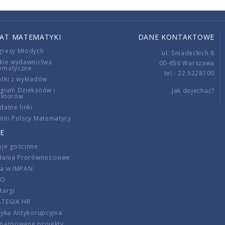
IAT MATEMATYKI
DANE KONTAKTOWE
gresy Młodych
ul. Śniadeckich 8
kie wydawnictwa
00-656 Warszawa
ematyczne
tel.: 22 5228100
tki z wykładów
gium Dziekanów i
Jak dojechać?
ektorów
datne linki
tni Polscy Matematycy
E
je gościnne
ałania Prorównościowe
ca w IMPAN
DO
targi
ATEGIA HR
tyka Antykorupcyjna
inansowane projekty