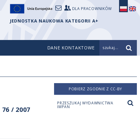
DLA PRACOWNIKÓW
JEDNOSTKA NAUKOWA KATEGORII A+
DANE KONTAKTOWE
szukaj...
POBIERZ ZGODNIE Z CC-BY
PRZESZUKAJ WYDAWNICTWA
IMPAN
76 / 2007