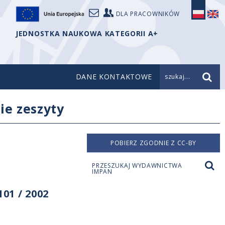
DLA PRACOWNIKÓW
JEDNOSTKA NAUKOWA KATEGORII A+
DANE KONTAKTOWE
szukaj...
ie zeszyty
POBIERZ ZGODNIE Z CC-BY
PRZESZUKAJ WYDAWNICTWA
IMPAN
01 / 2002