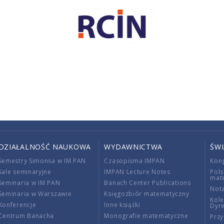
DZIAŁALNOŚĆ NAUKOWA
WYDAWNICTWA
ŚW
Semestry Simonsa w IM PAN
Czasopisma IMPAN
Kon
Sale seminaryjne
IMPAN Lecture Notes
Pols
mat
Seminaria w IM PAN
Banach Center Publications
Nota
Seminaria w Warszawie
Księgozbiór matematyczny
Kole
Konferencje
Inne książki
Dyr
Centrum Banacha
Monografie matematyczne
Przy