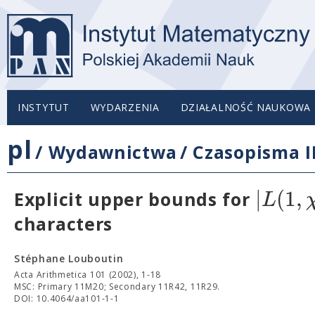
INSTYTUT
WYDARZENIA
DZIAŁALNOŚĆ NAUKOWA
pl
/
Wydawnictwa
/
Czasopisma 
|
(
1
,
L
Explicit upper bounds for
characters
Stéphane Louboutin
Acta Arithmetica 101 (2002), 1-18
MSC: Primary 11M20; Secondary 11R42, 11R29.
DOI: 10.4064/aa101-1-1