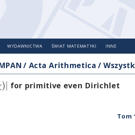
WYDAWNICTWA
ŚWIAT MATEMATYKI
INNE
IMPAN
/
Acta Arithmetica
/
Wszystk
)
|
χ
for primitive even Dirichlet
Tom 1