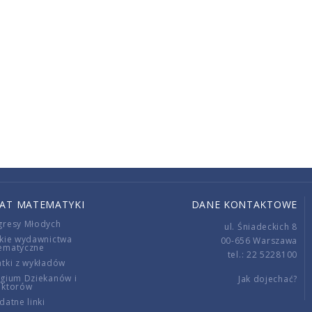
IAT MATEMATYKI
DANE KONTAKTOWE
gresy Młodych
ul. Śniadeckich 8
kie wydawnictwa
00-656 Warszawa
ematyczne
tel.: 22 5228100
tki z wykładów
gium Dziekanów i
Jak dojechać?
ektorów
datne linki