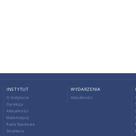
INSTYTUT
WYDARZENIA
O Instytucie
Aktualności
Dyrekcja
Aktualności
Matematycy
Rada Naukowa
Struktura