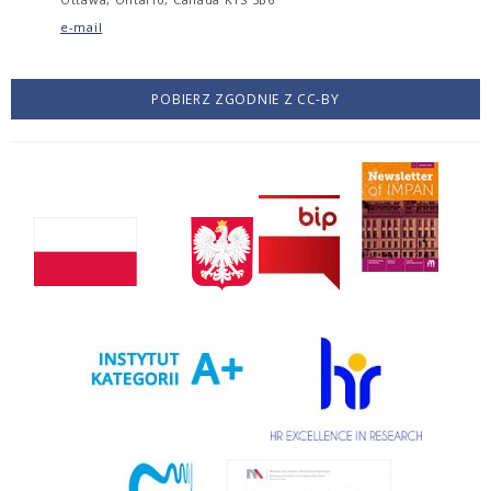
e-mail
POBIERZ ZGODNIE Z CC-BY