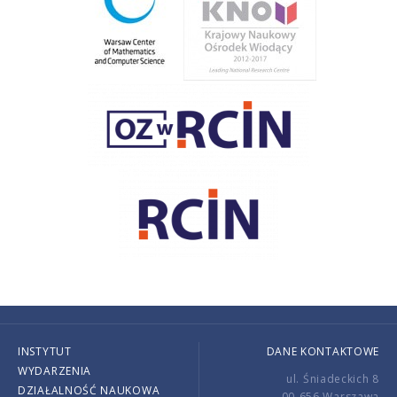
INSTYTUT
DANE KONTAKTOWE
WYDARZENIA
ul. Śniadeckich 8
DZIAŁALNOŚĆ NAUKOWA
00-656 Warszawa