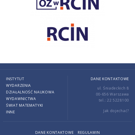
INSTYTUT
DANE KONTAKTOWE
WYDARZENIA
ul. Śniadeckich 8
DZIAŁALNOŚĆ NAUKOWA
00-656 Warszawa
WYDAWNICTWA
tel.: 22 5228100
ŚWIAT MATEMATYKI
Jak dojechać?
INNE
DANE KONTAKTOWE
REGULAMIN