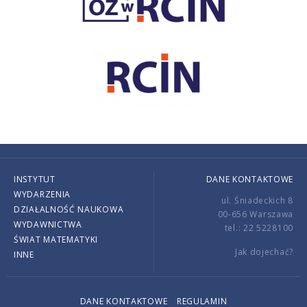
INSTYTUT
DANE KONTAKTOWE
WYDARZENIA
ul. Śniadeckich 8
DZIAŁALNOŚĆ NAUKOWA
00-656 Warszawa
WYDAWNICTWA
tel.: 22 5228100
ŚWIAT MATEMATYKI
Jak dojechać?
INNE
DANE KONTAKTOWE
REGULAMIN