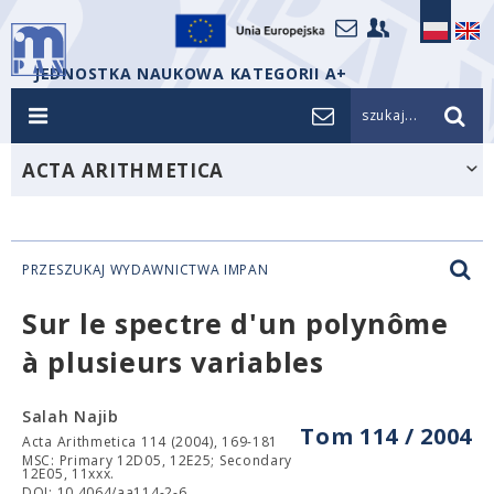
JEDNOSTKA NAUKOWA KATEGORII A+
szukaj...
ACTA ARITHMETICA
PRZESZUKAJ WYDAWNICTWA IMPAN
Sur le spectre d'un polynôme
à plusieurs variables
Salah Najib
Tom 114 / 2004
Acta Arithmetica 114 (2004), 169-181
MSC: Primary 12D05, 12E25; Secondary
12E05, 11xxx.
DOI: 10.4064/aa114-2-6