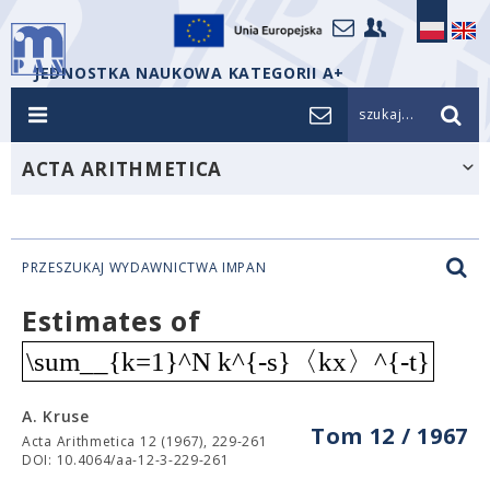
JEDNOSTKA NAUKOWA KATEGORII A+
szukaj...
ACTA ARITHMETICA
PRZESZUKAJ WYDAWNICTWA IMPAN
Estimates of
\sum__{k=1}^N k^{-s}〈kx〉^{-t}
A. Kruse
Tom 12 / 1967
Acta Arithmetica 12 (1967), 229-261
DOI: 10.4064/aa-12-3-229-261