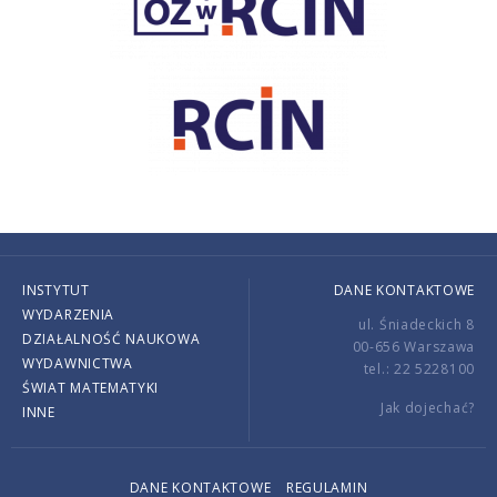
INSTYTUT
DANE KONTAKTOWE
WYDARZENIA
ul. Śniadeckich 8
DZIAŁALNOŚĆ NAUKOWA
00-656 Warszawa
WYDAWNICTWA
tel.: 22 5228100
ŚWIAT MATEMATYKI
Jak dojechać?
INNE
DANE KONTAKTOWE
REGULAMIN