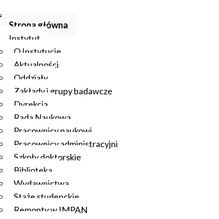
Strona główna
Instytut
O Instytucie
Aktualności
Oddziały
Zakłady i grupy badawcze
Dyrekcja
Rada Naukowa
Pracownicy naukowi
Pracownicy administracyjni
Szkoły doktorskie
Biblioteka
Wydawnictwa
Staże studenckie
Remonty w IMPAN