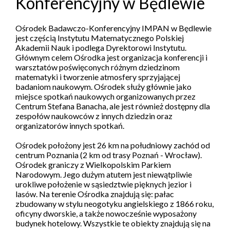
Konferencyjny w Będlewie
Ośrodek Badawczo-Konferencyjny IMPAN w Będlewie
jest częścią Instytutu Matematycznego Polskiej
Akademii Nauk i podlega Dyrektorowi Instytutu.
Głównym celem Ośrodka jest organizacja konferencji i
warsztatów poświęconych różnym dziedzinom
matematyki i tworzenie atmosfery sprzyjającej
badaniom naukowym. Ośrodek służy głównie jako
miejsce spotkań naukowych organizowanych przez
Centrum Stefana Banacha, ale jest również dostępny dla
zespołów naukowców z innych dziedzin oraz
organizatorów innych spotkań.
Ośrodek położony jest 26 km na południowy zachód od
centrum Poznania (2 km od trasy Poznań - Wrocław).
Ośrodek graniczy z Wielkopolskim Parkiem
Narodowym. Jego dużym atutem jest niewątpliwie
urokliwe położenie w sąsiedztwie pięknych jezior i
lasów. Na terenie Ośrodka znajdują się: pałac
zbudowany w stylu neogotyku angielskiego z 1866 roku,
oficyny dworskie, a także nowocześnie wyposażony
budynek hotelowy. Wszystkie te obiekty znajdują się na