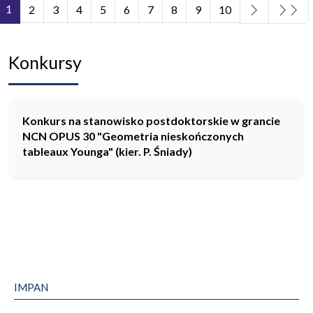
1
2
3
4
5
6
7
8
9
10
Strona 1 z 11
Konkursy
Konkurs na stanowisko postdoktorskie w grancie
NCN OPUS 30 "Geometria nieskończonych
tableaux Younga" (kier. P. Śniady)
IMPAN