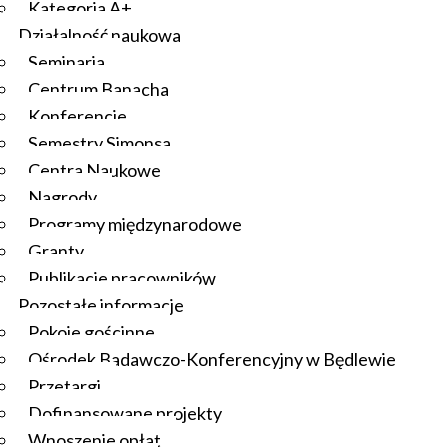
Kategoria A+
Działalność naukowa
Seminaria
Centrum Banacha
Konferencje
Semestry Simonsa
Centra Naukowe
Nagrody
Programy międzynarodowe
Granty
Publikacje pracowników
Pozostałe informacje
Pokoje gościnne
Ośrodek Badawczo-Konferencyjny w Będlewie
Przetargi
Dofinansowane projekty
Wnoszenie opłat