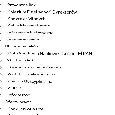
Przydatne linki
Kolegium Dziekanów i Dyrektorów
Kongresy Młodych
Kółko Matematyczne
Informacje historyczne
Inne ogłoszenia
Dla pracowników
Małe Spotkania Naukowe i Goście IM PAN
Strategia HR
Działania prorównościowe
Polityka antykorupcyjna
Komisja Dyscyplinarna
RODO
Informator
Oferty pracy
Konkursy otwarte