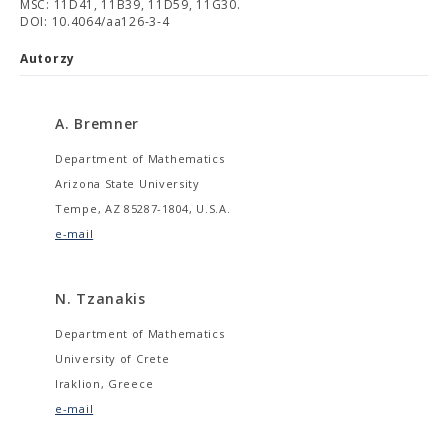
MSC: 11D41, 11B39, 11D59, 11G30.
DOI: 10.4064/aa126-3-4
Autorzy
A. Bremner
Department of Mathematics
Arizona State University
Tempe, AZ 85287-1804, U.S.A.
e-mail
N. Tzanakis
Department of Mathematics
University of Crete
Iraklion, Greece
e-mail