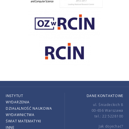
INSTYTUT
DANE KONTAKTOWE
WYDARZENIA
ul. Śniadeckich 8
DZIAŁALNOŚĆ NAUKOWA
00-656 Warszawa
WYDAWNICTWA
tel.: 22 5228100
ŚWIAT MATEMATYKI
Jak dojechać?
INNE