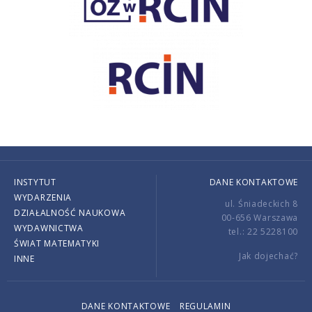
INSTYTUT
DANE KONTAKTOWE
WYDARZENIA
ul. Śniadeckich 8
DZIAŁALNOŚĆ NAUKOWA
00-656 Warszawa
WYDAWNICTWA
tel.: 22 5228100
ŚWIAT MATEMATYKI
Jak dojechać?
INNE
DANE KONTAKTOWE
REGULAMIN