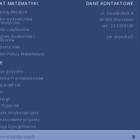
IAT MATEMATYKI
DANE KONTAKTOWE
gresy Młodych
ul. Śniadeckich 8
kie wydawnictwa
00-656 Warszawa
ematyczne
tel.: 22 5228100
tki z wykładów
gium Dziekanów i
Jak dojechać?
ektorów
datne linki
tni Polscy Matematycy
E
je gościnne
ałania Prorównościowe
ca w IMPAN
DO
targi
ATEGIA HR
tyka Antykorupcyjna
inansowane projekty
sja Dyscyplinarna
rmator
zno-statystycznych.