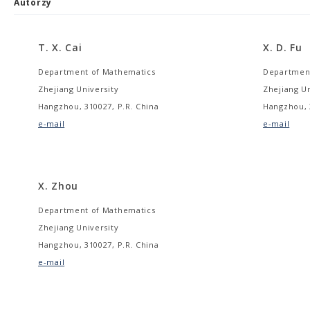
Autorzy
T. X. Cai
X. D. Fu
Department of Mathematics
Department
Zhejiang University
Zhejiang Un
Hangzhou, 310027, P.R. China
Hangzhou, 
e-mail
e-mail
X. Zhou
Department of Mathematics
Zhejiang University
Hangzhou, 310027, P.R. China
e-mail