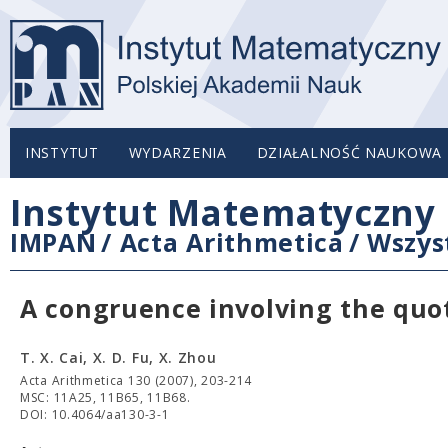
INSTYTUT
WYDARZENIA
DZIAŁALNOŚĆ NAUKOWA
Instytut Matematyczny 
IMPAN
/
Acta Arithmetica
/
Wszys
A congruence involving the quoti
T. X. Cai, X. D. Fu, X. Zhou
Acta Arithmetica 130 (2007), 203-214
MSC: 11A25, 11B65, 11B68.
DOI: 10.4064/aa130-3-1