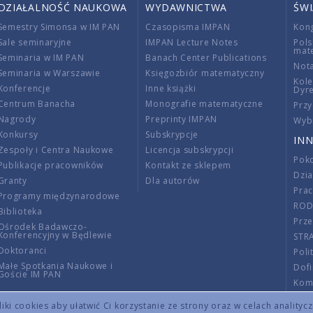
DZIAŁALNOŚĆ NAUKOWA
WYDAWNICTWA
ŚW
Semestry Simonsa w IM PAN
Czasopisma IMPAN
Kon
Sale seminaryjne
IMPAN Lecture Notes
Pols
mat
Seminaria w IM PAN
Banach Center Publications
Nota
Seminaria w Warszawie
Księgozbiór matematyczny
Kole
Konferencje
Inne książki
Dyr
Centrum Banacha
Monografie matematyczne
Przy
Nagrody
Preprinty IMPAN
Wybi
Konkursy
Subskrypcje
INN
Zespoły i Centra Naukowe
Licencja subskrypcji
Poko
Publikacje pracowników
Kontakt ze sklepem
Dzi
Granty
Dla autorów
Pra
Programy międzynarodowe
RO
Biblioteka
Prze
Ośrodek Badawczo-
Konferencyjny w Będlewie
STR
Doktoranci
Poli
Małe Spotkania Naukowe i
Dof
Goście IM PAN
Komi
Info
ki cookies aby ułatwić Ci korzystanie ze strony oraz w celach analityc