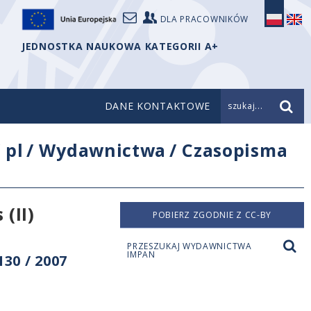
DLA PRACOWNIKÓW
JEDNOSTKA NAUKOWA KATEGORII A+
DANE KONTAKTOWE
szukaj...
/
pl
/
Wydawnictwa
/
Czasopisma
(II)
POBIERZ ZGODNIE Z CC-BY
PRZESZUKAJ WYDAWNICTWA
IMPAN
30 / 2007