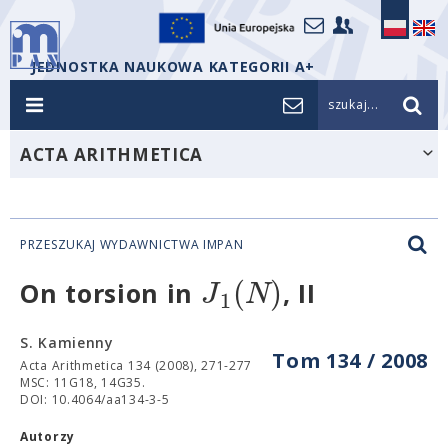
JEDNOSTKA NAUKOWA KATEGORII A+
szukaj...
ACTA ARITHMETICA
PRZESZUKAJ WYDAWNICTWA IMPAN
(
)
J
N
On torsion in
, II
1
S. Kamienny
Tom 134 / 2008
Acta Arithmetica 134 (2008), 271-277
MSC: 11G18, 14G35.
DOI: 10.4064/aa134-3-5
Autorzy