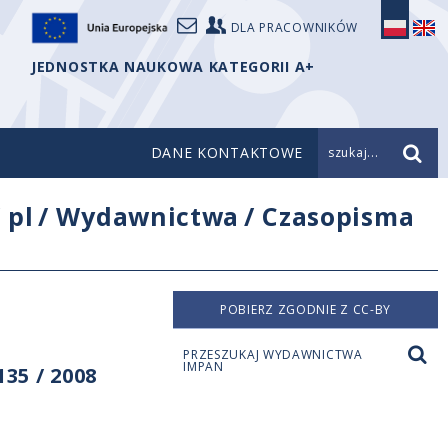
DLA PRACOWNIKÓW
JEDNOSTKA NAUKOWA KATEGORII A+
DANE KONTAKTOWE
szukaj...
/
pl
/
Wydawnictwa
/
Czasopisma
POBIERZ ZGODNIE Z CC-BY
PRZESZUKAJ WYDAWNICTWA
IMPAN
35 / 2008