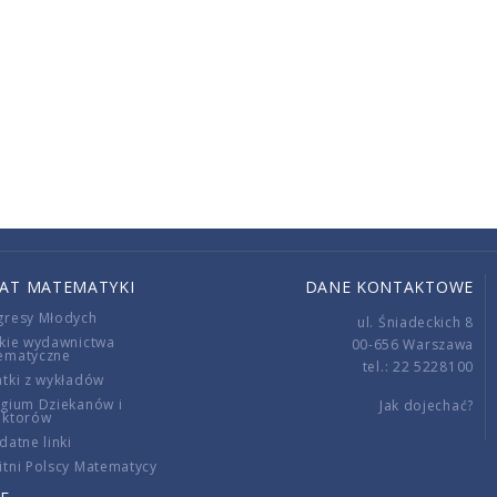
IAT MATEMATYKI
DANE KONTAKTOWE
gresy Młodych
ul. Śniadeckich 8
kie wydawnictwa
00-656 Warszawa
ematyczne
tel.: 22 5228100
tki z wykładów
gium Dziekanów i
Jak dojechać?
ektorów
datne linki
tni Polscy Matematycy