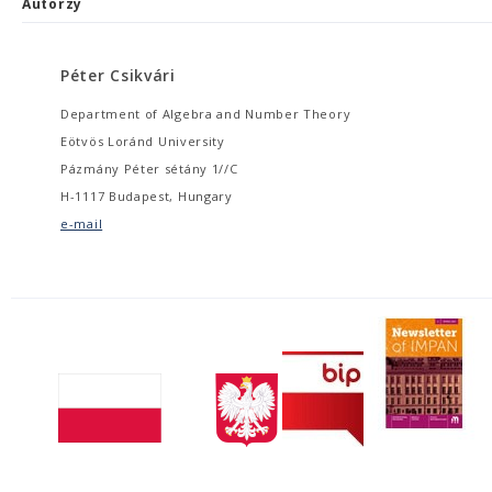
Autorzy
Péter Csikvári
Department of Algebra and Number Theory
Eötvös Loránd University
Pázmány Péter sétány 1//C
H-1117 Budapest, Hungary
e-mail