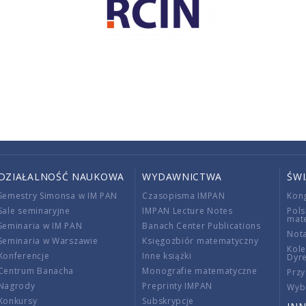
DZIAŁALNOŚĆ NAUKOWA
WYDAWNICTWA
ŚW
Semestry Simonsa w IM PAN
Czasopisma IMPAN
Kon
Sale seminaryjne
IMPAN Lecture Notes
Pols
mat
Seminaria w IM PAN
Banach Center Publications
Nota
Seminaria w Warszawie
Księgozbiór matematyczny
Kole
Konferencje
Inne książki
Dyr
Centrum Banacha
Monografie matematyczne
Przy
Nagrody
Preprinty IMPAN
Wybi
Konkursy
Subskrypcje