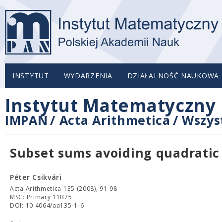
INSTYTUT
WYDARZENIA
DZIAŁALNOŚĆ NAUKOWA
Instytut Matematyczny 
IMPAN
/
Acta Arithmetica
/
Wszys
Subset sums avoiding quadratic
Péter Csikvári
Acta Arithmetica 135 (2008), 91-98
MSC: Primary 11B75.
DOI: 10.4064/aa135-1-6