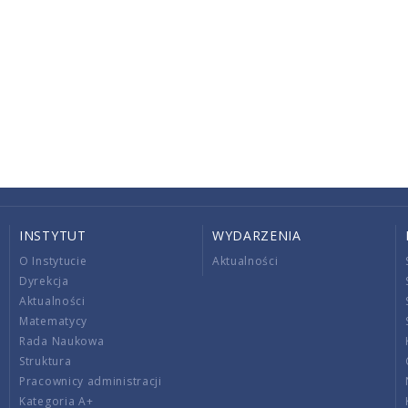
INSTYTUT
WYDARZENIA
O Instytucie
Aktualności
Dyrekcja
Aktualności
Matematycy
Rada Naukowa
Struktura
Pracownicy administracji
Kategoria A+