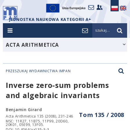
JEDNOSTKA NAUKOWA KATEGORII A+
szukaj...
ACTA ARITHMETICA
PRZESZUKAJ WYDAWNICTWA IMPAN
Inverse zero-sum problems
and algebraic invariants
Benjamin Girard
Tom 135 / 2008
Acta Arithmetica 135 (2008), 231-246
MSC: 11R27, 11B75, 11P99, 20D60,
20K01, 05E99, 13F05.
DOI: 10.4064/aa135-3-3