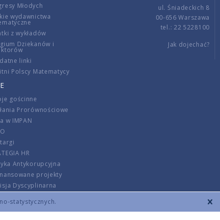
gresy Młodych
ul. Śniadeckich 8
kie wydawnictwa
00-656 Warszawa
ematyczne
tel.: 22 5228100
tki z wykładów
gium Dziekanów i
Jak dojechać?
ektorów
datne linki
tni Polscy Matematycy
E
je gościnne
ałania Prorównościowe
ca w IMPAN
DO
targi
ATEGIA HR
tyka Antykorupcyjna
inansowane projekty
sja Dyscyplinarna
rmator
zno-statystycznych.
szenie opłat