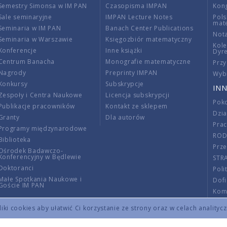
Semestry Simonsa w IM PAN
Czasopisma IMPAN
Kon
Sale seminaryjne
IMPAN Lecture Notes
Pols
mat
Seminaria w IM PAN
Banach Center Publications
Nota
Seminaria w Warszawie
Księgozbiór matematyczny
Kole
Konferencje
Inne książki
Dyr
Centrum Banacha
Monografie matematyczne
Przy
Nagrody
Preprinty IMPAN
Wybi
Konkursy
Subskrypcje
INN
Zespoły i Centra Naukowe
Licencja subskrypcji
Poko
Publikacje pracowników
Kontakt ze sklepem
Dzi
Granty
Dla autorów
Pra
Programy międzynarodowe
RO
Biblioteka
Prze
Ośrodek Badawczo-
Konferencyjny w Będlewie
STR
Doktoranci
Poli
Małe Spotkania Naukowe i
Dof
Goście IM PAN
Komi
Info
ki cookies aby ułatwić Ci korzystanie ze strony oraz w celach analityc
Wno