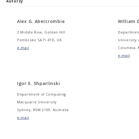
Autorzy
Alex G. Abercrombie
William 
3 Middle Row, Golden Hill
Department
Pembroke SA71 4TD, UK
University 
e-mail
Columbia, 
e-mail
Igor E. Shparlinski
Department of Computing
Macquarie University
Sydney, NSW 2109, Australia
e-mail