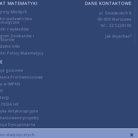
IAT MATEMATYKI
DANE KONTAKTOWE
gresy Młodych
ul. Śniadeckich 8
kie wydawnictwa
00-656 Warszawa
ematyczne
tel.: 22 5228100
tki z wykładów
gium Dziekanów i
Jak dojechać?
ektorów
datne linki
tni Polscy Matematycy
E
je gościnne
ałania Prorównościowe
ca w IMPAN
DO
targi
ATEGIA HR
tyka Antykorupcyjna
inansowane projekty
sja Dyscyplinarna
rmator
zno-statystycznych.