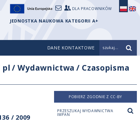
DLA PRACOWNIKÓW
JEDNOSTKA NAUKOWA KATEGORII A+
DANE KONTAKTOWE
szukaj...
/
pl
/
Wydawnictwa
/
Czasopisma
POBIERZ ZGODNIE Z CC-BY
PRZESZUKAJ WYDAWNICTWA
IMPAN
36 / 2009