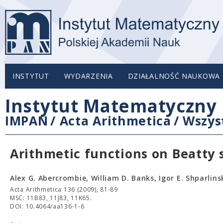
INSTYTUT
WYDARZENIA
DZIAŁALNOŚĆ NAUKOWA
Instytut Matematyczny 
IMPAN
/
Acta Arithmetica
/
Wszys
Arithmetic functions on Beatty
Alex G. Abercrombie, William D. Banks, Igor E. Shparlins
Acta Arithmetica 136 (2009), 81-89
MSC: 11B83, 11J83, 11K65.
DOI: 10.4064/aa136-1-6