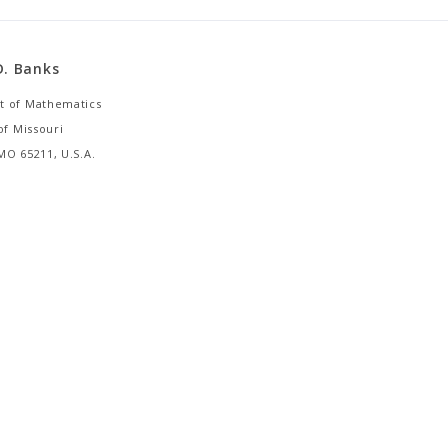
D. Banks
 of Mathematics
of Missouri
MO 65211, U.S.A.