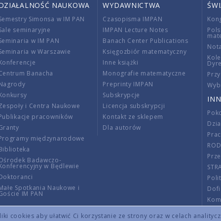
DZIAŁALNOŚĆ NAUKOWA
WYDAWNICTWA
ŚW
Semestry Simonsa w IM PAN
Czasopisma IMPAN
Kon
Sale seminaryjne
IMPAN Lecture Notes
Pols
mat
Seminaria w IM PAN
Banach Center Publications
Nota
Seminaria w Warszawie
Księgozbiór matematyczny
Kole
Konferencje
Inne książki
Dyr
Centrum Banacha
Monografie matematyczne
Przy
Nagrody
Preprinty IMPAN
Wybi
Konkursy
Subskrypcje
INN
Zespoły i Centra Naukowe
Licencja subskrypcji
Poko
Publikacje pracowników
Kontakt ze sklepem
Dzi
Granty
Dla autorów
Pra
Programy międzynarodowe
RO
Biblioteka
Prze
Ośrodek Badawczo-
Konferencyjny w Będlewie
STR
Doktoranci
Poli
Małe Spotkania Naukowe i
Dof
Goście IM PAN
Komi
Info
ki cookies aby ułatwić Ci korzystanie ze strony oraz w celach analityc