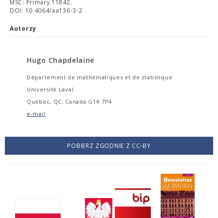
MSC: Primary 11R42.
DOI: 10.4064/aa136-3-2
Autorzy
Hugo Chapdelaine
Département de mathématiques et de statistique
Université Laval
Québec, QC, Canada G1K 7P4
e-mail
POBIERZ ZGODNIE Z CC-BY