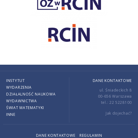
INSTYTUT
DANE KONTAKTOWE
WYDARZENIA
ul. Śniadeckich 8
DZIAŁALNOŚĆ NAUKOWA
00-656 Warszawa
WYDAWNICTWA
tel.: 22 5228100
ŚWIAT MATEMATYKI
Jak dojechać?
INNE
DANE KONTAKTOWE
REGULAMIN