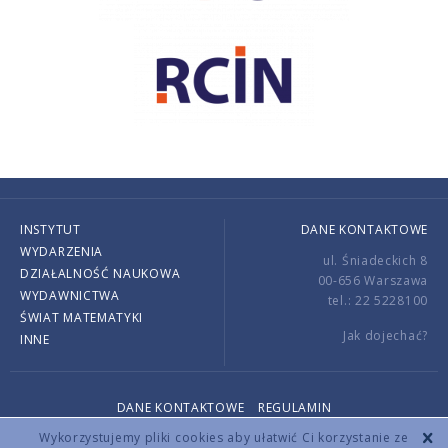
INSTYTUT
DANE KONTAKTOWE
WYDARZENIA
ul. Śniadeckich 8
DZIAŁALNOŚĆ NAUKOWA
00-656 Warszawa
WYDAWNICTWA
tel.: 22 5228100
ŚWIAT MATEMATYKI
Jak dojechać?
INNE
DANE KONTAKTOWE
REGULAMIN
Copyright © 2026 by IMPAN. All rights reserved.
Wykorzystujemy pliki cookies aby ułatwić Ci korzystanie ze