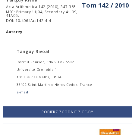
Tom 142 / 2010
Acta Arithmetica 142 (2010), 347-365
MSC: Primary 11J04; Secondary 41-99,
41A05.
DOI: 10.4064/aa142-4-4
Autorzy
Tanguy Rivoal
Institut Fourier, CNRS UMR 5582
Université Grenoble 1
100 rue des Maths, BP 74
38402 Saint-Martin-d'Hères Cedex, France
e-mail
POBIERZ ZGODNIE Z CC-BY