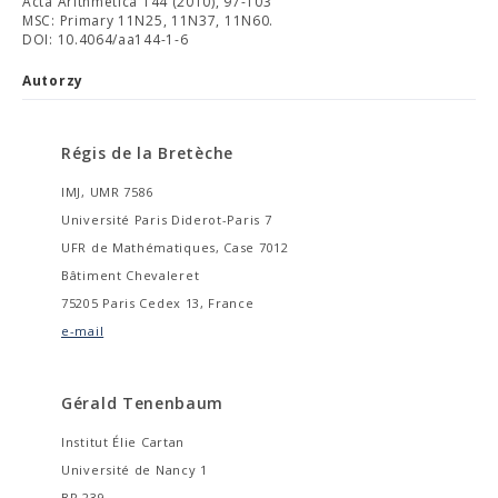
Acta Arithmetica 144 (2010), 97-103
MSC: Primary 11N25, 11N37, 11N60.
DOI: 10.4064/aa144-1-6
Autorzy
Régis de la Bretèche
IMJ, UMR 7586
Université Paris Diderot-Paris 7
UFR de Mathématiques, Case 7012
Bâtiment Chevaleret
75205 Paris Cedex 13, France
e-mail
Gérald Tenenbaum
Institut Élie Cartan
Université de Nancy 1
BP 239