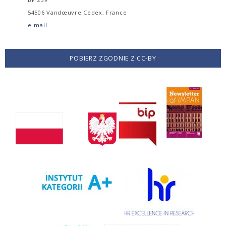
54506 Vandœuvre Cedex, France
e-mail
POBIERZ ZGODNIE Z CC-BY