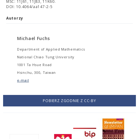
MSC: 11J61, 11J83, 11K60.
DOI: 10.4064/aa147-2-5
Autorzy
Michael Fuchs
Department of Applied Mathematics
National Chiao Tung University
1001 Ta Hsue Road
Hsinchu, 300, Taiwan
e-mail
POBIERZ ZGODNIE Z CC-BY