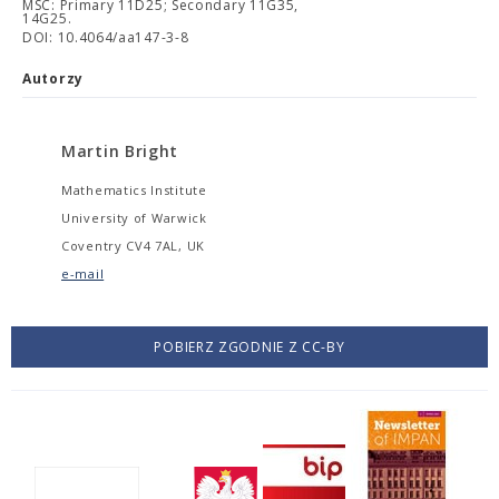
MSC: Primary 11D25; Secondary 11G35,
14G25.
DOI: 10.4064/aa147-3-8
Autorzy
Martin Bright
Mathematics Institute
University of Warwick
Coventry CV4 7AL, UK
e-mail
POBIERZ ZGODNIE Z CC-BY