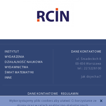
INSTYTUT
DANE KONTAKTOWE
WYDARZENIA
ul. Śniadeckich 8
DZIAŁALNOŚĆ NAUKOWA
00-656 Warszawa
WYDAWNICTWA
tel.: 22 5228100
ŚWIAT MATEMATYKI
Jak dojechać?
INNE
DANE KONTAKTOWE
REGULAMIN
Copyright © 2026 by IMPAN. All rights reserved.
Wykorzystujemy pliki cookies aby ułatwić Ci korzystanie ze
strony oraz w celach analityczno-statystycznych.