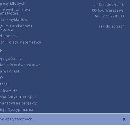
gresy Młodych
ul. Śniadeckich 8
kie wydawnictwa
00-656 Warszawa
ematyczne
tel.: 22 5228100
tki z wykładów
gium Dziekanów i
Jak dojechać?
ektorów
datne linki
tni Polscy Matematycy
E
je gościnne
ałania Prorównościowe
ca w IMPAN
DO
targi
ATEGIA HR
tyka Antykorupcyjna
inansowane projekty
sja Dyscyplinarna
rmator
zno-statystycznych.
szenie opłat