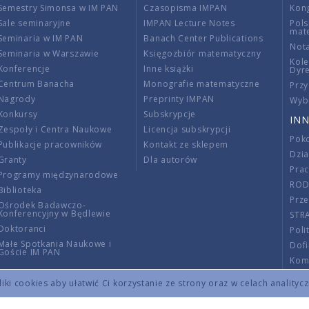
Semestry Simonsa w IM PAN
Czasopisma IMPAN
Kon
Sale seminaryjne
IMPAN Lecture Notes
Pols
mat
Seminaria w IM PAN
Banach Center Publications
Nota
Seminaria w Warszawie
Księgozbiór matematyczny
Kole
Konferencje
Inne książki
Dyr
Centrum Banacha
Monografie matematyczne
Przy
Nagrody
Preprinty IMPAN
Wybi
Konkursy
Subskrypcje
INN
Zespoły i Centra Naukowe
Licencja subskrypcji
Poko
Publikacje pracowników
Kontakt ze sklepem
Dzi
Granty
Dla autorów
Pra
Programy międzynarodowe
RO
Biblioteka
Prze
Ośrodek Badawczo-
Konferencyjny w Będlewie
STR
Doktoranci
Poli
Małe Spotkania Naukowe i
Dof
Goście IM PAN
Komi
Info
ki cookies aby ułatwić Ci korzystanie ze strony oraz w celach analityc
Wno