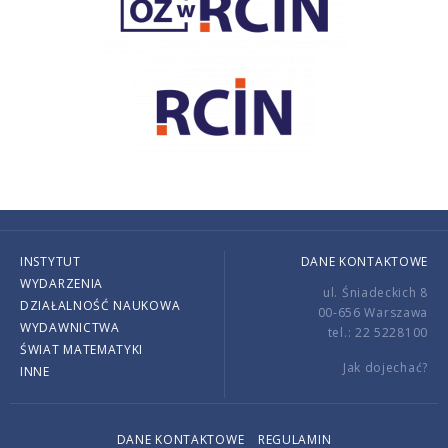
INSTYTUT
DANE KONTAKTOWE
WYDARZENIA
ul. Śniadeckich 8
DZIAŁALNOŚĆ NAUKOWA
00-656 Warszawa
WYDAWNICTWA
tel.: 22 5228100
ŚWIAT MATEMATYKI
Jak dojechać?
INNE
DANE KONTAKTOWE
REGULAMIN