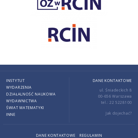
INSTYTUT
DANE KONTAKTOWE
WYDARZENIA
ul. Śniadeckich 8
DZIAŁALNOŚĆ NAUKOWA
00-656 Warszawa
WYDAWNICTWA
tel.: 22 5228100
ŚWIAT MATEMATYKI
Jak dojechać?
INNE
DANE KONTAKTOWE
REGULAMIN