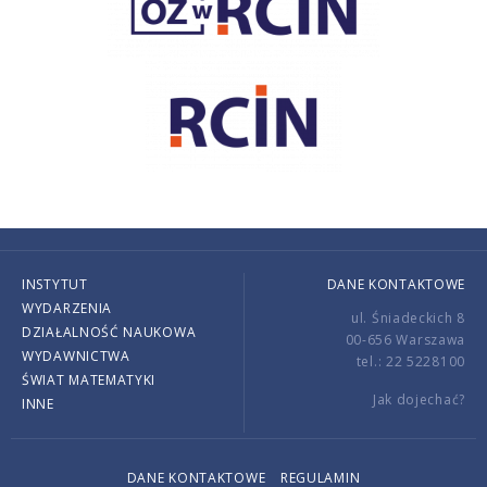
INSTYTUT
DANE KONTAKTOWE
WYDARZENIA
ul. Śniadeckich 8
DZIAŁALNOŚĆ NAUKOWA
00-656 Warszawa
WYDAWNICTWA
tel.: 22 5228100
ŚWIAT MATEMATYKI
Jak dojechać?
INNE
DANE KONTAKTOWE
REGULAMIN