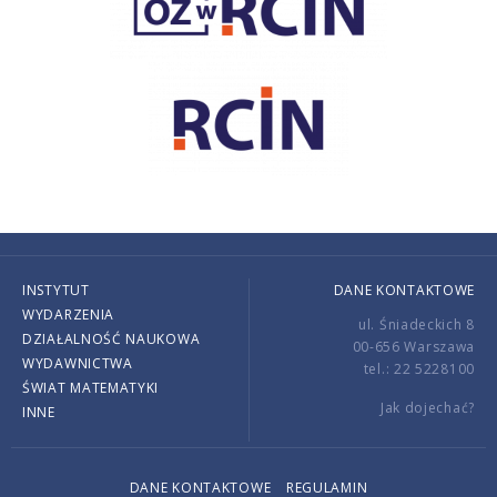
INSTYTUT
DANE KONTAKTOWE
WYDARZENIA
ul. Śniadeckich 8
DZIAŁALNOŚĆ NAUKOWA
00-656 Warszawa
WYDAWNICTWA
tel.: 22 5228100
ŚWIAT MATEMATYKI
Jak dojechać?
INNE
DANE KONTAKTOWE
REGULAMIN