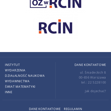
INSTYTUT
DANE KONTAKTOWE
WYDARZENIA
ul. Śniadeckich 8
DZIAŁALNOŚĆ NAUKOWA
00-656 Warszawa
WYDAWNICTWA
tel.: 22 5228100
ŚWIAT MATEMATYKI
Jak dojechać?
INNE
DANE KONTAKTOWE
REGULAMIN