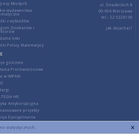
gresy Młodych
ul. Śniadeckich 8
kie wydawnictwa
00-656 Warszawa
ematyczne
tel.: 22 5228100
tki z wykładów
gium Dziekanów i
Jak dojechać?
ektorów
datne linki
tni Polscy Matematycy
E
je gościnne
ałania Prorównościowe
ca w IMPAN
DO
targi
ATEGIA HR
tyka Antykorupcyjna
inansowane projekty
sja Dyscyplinarna
rmator
zno-statystycznych.
szenie opłat