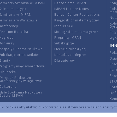
Semestry Simonsa w IM PAN
Czasopisma IMPAN
Kon
Sale seminaryjne
IMPAN Lecture Notes
Pols
mat
Seminaria w IM PAN
Banach Center Publications
Nota
Seminaria w Warszawie
Księgozbiór matematyczny
Kole
Konferencje
Inne książki
Dyr
Centrum Banacha
Monografie matematyczne
Przy
Nagrody
Preprinty IMPAN
Wybi
Konkursy
Subskrypcje
INN
Zespoły i Centra Naukowe
Licencja subskrypcji
Poko
Publikacje pracowników
Kontakt ze sklepem
Dzi
Granty
Dla autorów
Pra
Programy międzynarodowe
RO
Biblioteka
Prze
Ośrodek Badawczo-
Konferencyjny w Będlewie
STR
Doktoranci
Poli
Małe Spotkania Naukowe i
Dof
Goście IM PAN
Komi
Info
ki cookies aby ułatwić Ci korzystanie ze strony oraz w celach analityc
Wno