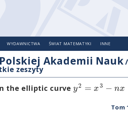
WYDAWNICTWA
ŚWIAT MATEMATYKI
INNE
Polskiej Akademii Nauk
tkie zeszyty
2
3
=
−
y
x
n
x
n the elliptic curve
Tom 1