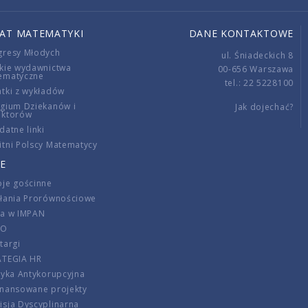
IAT MATEMATYKI
DANE KONTAKTOWE
gresy Młodych
ul. Śniadeckich 8
kie wydawnictwa
00-656 Warszawa
ematyczne
tel.: 22 5228100
tki z wykładów
gium Dziekanów i
Jak dojechać?
ektorów
datne linki
tni Polscy Matematycy
E
je gościnne
ałania Prorównościowe
ca w IMPAN
DO
targi
ATEGIA HR
tyka Antykorupcyjna
inansowane projekty
sja Dyscyplinarna