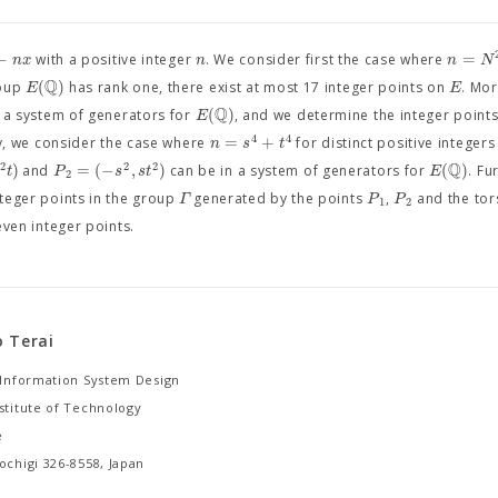
−
=
n
x
n
n
N
with a positive integer
. We consider first the case where
Q
(
)
E
E
roup
has rank one, there exist at most 17 integer points on
. Mo
Q
(
)
E
 a system of generators for
, and we determine the integer points
4
4
=
+
n
s
t
y, we consider the case where
for distinct positive integer
Q
2
2
2
)
=
(
−
,
)
(
)
t
P
s
s
t
E
and
can be in a system of generators for
. Fu
2
Γ
P
P
nteger points in the group
generated by the points
,
and the tor
1
2
even integer points.
 Terai
f Information System Design
stitute of Technology
e
ochigi 326-8558, Japan