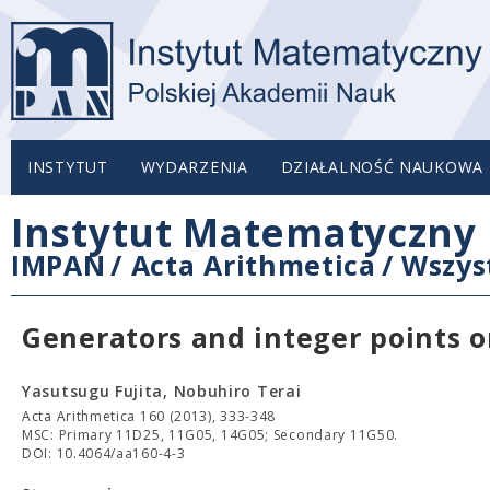
INSTYTUT
WYDARZENIA
DZIAŁALNOŚĆ NAUKOWA
Instytut Matematyczny 
IMPAN
/
Acta Arithmetica
/
Wszys
Generators and integer points o
Yasutsugu Fujita, Nobuhiro Terai
Acta Arithmetica 160 (2013), 333-348
MSC: Primary 11D25, 11G05, 14G05; Secondary 11G50.
DOI: 10.4064/aa160-4-3