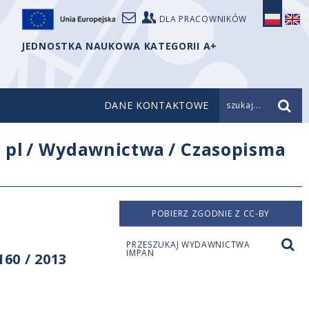
DLA PRACOWNIKÓW
JEDNOSTKA NAUKOWA KATEGORII A+
DANE KONTAKTOWE
szukaj...
/
pl
/
Wydawnictwa
/
Czasopisma
POBIERZ ZGODNIE Z CC-BY
PRZESZUKAJ WYDAWNICTWA
IMPAN
60 / 2013