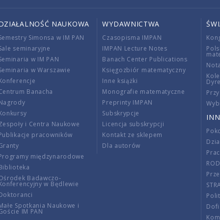
DZIAŁALNOŚĆ NAUKOWA
WYDAWNICTWA
ŚW
Semestry Simonsa w IM PAN
Czasopisma IMPAN
Kon
Sale seminaryjne
IMPAN Lecture Notes
Pols
mat
Seminaria w IM PAN
Banach Center Publications
Nota
Seminaria w Warszawie
Księgozbiór matematyczny
Kole
Konferencje
Inne książki
Dyr
Centrum Banacha
Monografie matematyczne
Przy
Nagrody
Preprinty IMPAN
Wybi
Konkursy
Subskrypcje
INN
Zespoły i Centra Naukowe
Licencja subskrypcji
Poko
Publikacje pracowników
Kontakt ze sklepem
Dzi
Granty
Dla autorów
Pra
Programy międzynarodowe
RO
Biblioteka
Prze
Ośrodek Badawczo-
Konferencyjny w Będlewie
STR
Doktoranci
Poli
Małe Spotkania Naukowe i
Dof
Goście IM PAN
Komi