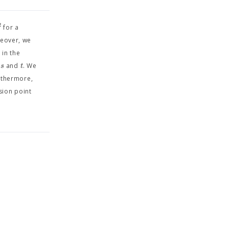
2
for a
reover, we
 in the
s
t
s
and
. We
rthermore,
sion point