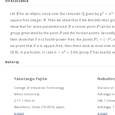
Streszczenie
Q
2
3
=
E
y
x
Let
be an elliptic curve over the rationals
given by
N
square-free integer
. Then we show that if the Mordell–Weil g
N
P
show that for some parameterized
a certain point
can be in
P
group generated by the point
and the torsion points. Secondl
2
=
(
−
,
n
P
t
s
then show that if
is fourth-power-free, the points
1
n
we prove that if
is square-free, then there exist at most nine i
4
(
0
,
0
)
=
+
1
n
s
Γ
. In particular, in case
the group
has exactly s
Autorzy
Yasutsugu Fujita
Nobuhiro
College of Industrial Technology
Division o
Nihon University
Ashikaga In
2-11-1 Shin-ei
268-1 Oma
Narashino, Chiba 275-8576, Japan
Ashikaga, T
e-mail
e-mail