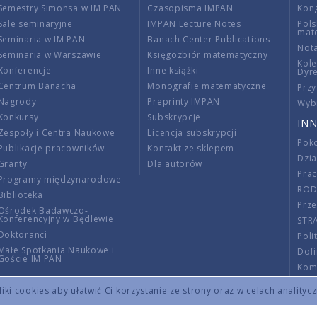
Semestry Simonsa w IM PAN
Czasopisma IMPAN
Kon
Sale seminaryjne
IMPAN Lecture Notes
Pols
mat
Seminaria w IM PAN
Banach Center Publications
Nota
Seminaria w Warszawie
Księgozbiór matematyczny
Kole
Konferencje
Inne książki
Dyr
Centrum Banacha
Monografie matematyczne
Przy
Nagrody
Preprinty IMPAN
Wybi
Konkursy
Subskrypcje
INN
Zespoły i Centra Naukowe
Licencja subskrypcji
Poko
Publikacje pracowników
Kontakt ze sklepem
Dzi
Granty
Dla autorów
Pra
Programy międzynarodowe
RO
Biblioteka
Prze
Ośrodek Badawczo-
Konferencyjny w Będlewie
STR
Doktoranci
Poli
Małe Spotkania Naukowe i
Dof
Goście IM PAN
Komi
Info
ki cookies aby ułatwić Ci korzystanie ze strony oraz w celach analityc
Wno