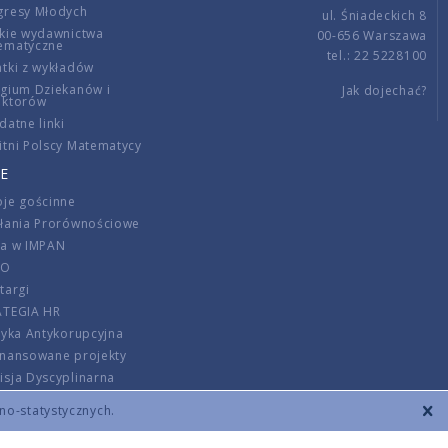
gresy Młodych
ul. Śniadeckich 8
kie wydawnictwa
00-656 Warszawa
ematyczne
tel.: 22 5228100
tki z wykładów
gium Dziekanów i
Jak dojechać?
ektorów
datne linki
tni Polscy Matematycy
E
je gościnne
ałania Prorównościowe
ca w IMPAN
DO
targi
ATEGIA HR
tyka Antykorupcyjna
inansowane projekty
sja Dyscyplinarna
rmator
zno-statystycznych.
szenie opłat