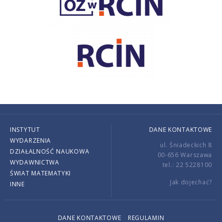
INSTYTUT
DANE KONTAKTOWE
WYDARZENIA
ul. Śniadeckich 8
DZIAŁALNOŚĆ NAUKOWA
00-656 Warszawa
WYDAWNICTWA
tel.: 22 5228100
ŚWIAT MATEMATYKI
Jak dojechać?
INNE
DANE KONTAKTOWE
REGULAMIN