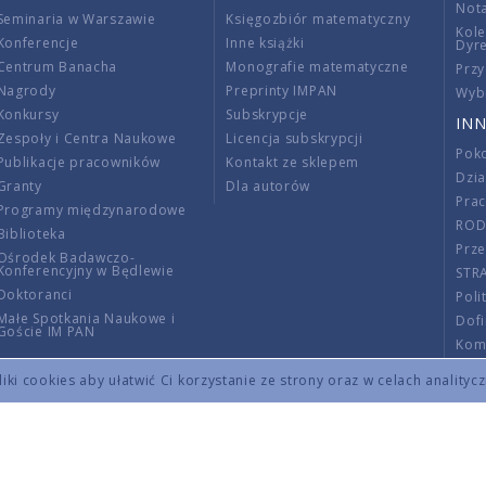
Nota
Seminaria w Warszawie
Księgozbiór matematyczny
Kole
Konferencje
Inne książki
Dyr
Centrum Banacha
Monografie matematyczne
Przy
Nagrody
Preprinty IMPAN
Wybi
Konkursy
Subskrypcje
INN
Zespoły i Centra Naukowe
Licencja subskrypcji
Poko
Publikacje pracowników
Kontakt ze sklepem
Dzi
Granty
Dla autorów
Pra
Programy międzynarodowe
RO
Biblioteka
Prze
Ośrodek Badawczo-
Konferencyjny w Będlewie
STR
Doktoranci
Poli
Małe Spotkania Naukowe i
Dof
Goście IM PAN
Komi
Info
ki cookies aby ułatwić Ci korzystanie ze strony oraz w celach analityc
Wno