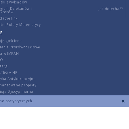
tki z wykładów
gium Dziekanów i
Jak dojechać?
ektorów
datne linki
tni Polscy Matematycy
E
je gościnne
ałania Prorównościowe
ca w IMPAN
DO
targi
ATEGIA HR
tyka Antykorupcyjna
inansowane projekty
sja Dyscyplinarna
rmator
zno-statystycznych.
szenie opłat
DANE KONTAKTOWE
REGULAMIN