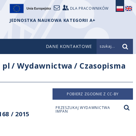
DLA PRACOWNIKÓW
JEDNOSTKA NAUKOWA KATEGORII A+
DANE KONTAKTOWE
szukaj...
/
pl
/
Wydawnictwa
/
Czasopisma
POBIERZ ZGODNIE Z CC-BY
PRZESZUKAJ WYDAWNICTWA
IMPAN
68 / 2015