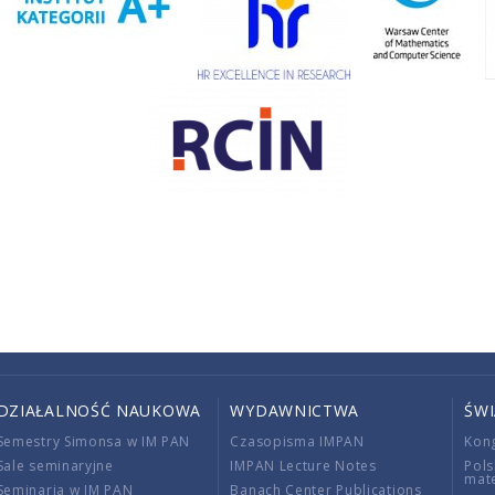
DZIAŁALNOŚĆ NAUKOWA
WYDAWNICTWA
ŚW
Semestry Simonsa w IM PAN
Czasopisma IMPAN
Kon
Sale seminaryjne
IMPAN Lecture Notes
Pols
mat
Seminaria w IM PAN
Banach Center Publications