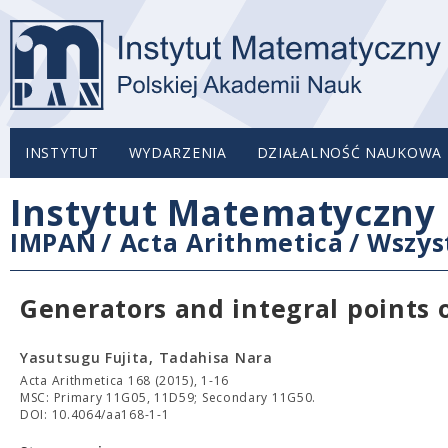
INSTYTUT
WYDARZENIA
DZIAŁALNOŚĆ NAUKOWA
Instytut Matematyczny 
IMPAN
/
Acta Arithmetica
/
Wszys
Generators and integral points 
Yasutsugu Fujita, Tadahisa Nara
Acta Arithmetica 168 (2015), 1-16
MSC: Primary 11G05, 11D59; Secondary 11G50.
DOI: 10.4064/aa168-1-1