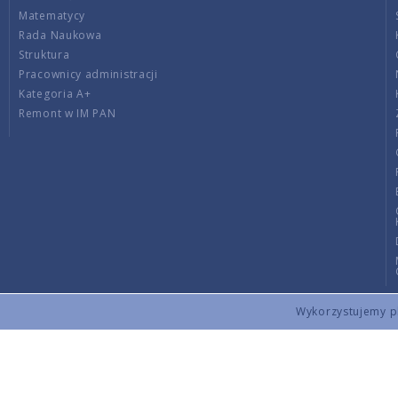
Matematycy
Rada Naukowa
Struktura
Pracownicy administracji
Kategoria A+
Remont w IM PAN
Wykorzystujemy pli
Copyright © 2026 by IMPAN. All rights reserved.