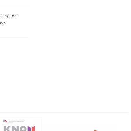
n a system
rve.