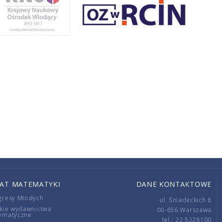
IAT MATEMATYKI
DANE KONTAKTOWE
gresy Młodych
ul. Śniadeckich 8
kie wydawnictwa
00-656 Warszawa
ematyczne
tel.: 22 5228100