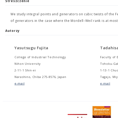
Streszczenie
We study integral points and generators on cubic twists of the Fe
of generators in the case where the Mordell–Weil rank is at most 
Autorzy
Yasutsugu Fujita
Tadahis
College of Industrial Technology
Faculty of 
Nihon University
Tohoku-Gak
2-11-1 Shin-ei
1-13-1 Chu
Narashino, Chiba 275-8576, Japan
Tagajo, Miy
e-mail
e-mail