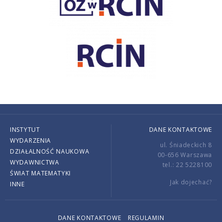
INSTYTUT
DANE KONTAKTOWE
WYDARZENIA
ul. Śniadeckich 8
DZIAŁALNOŚĆ NAUKOWA
00-656 Warszawa
WYDAWNICTWA
tel.: 22 5228100
ŚWIAT MATEMATYKI
Jak dojechać?
INNE
DANE KONTAKTOWE
REGULAMIN