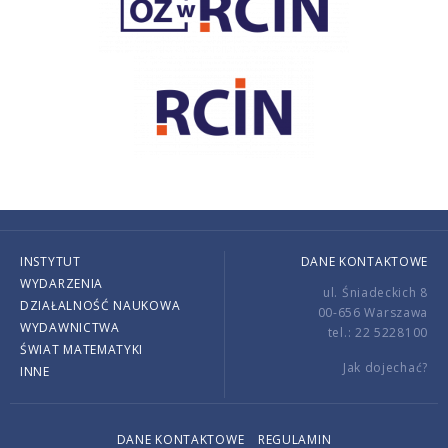
INSTYTUT
DANE KONTAKTOWE
WYDARZENIA
ul. Śniadeckich 8
DZIAŁALNOŚĆ NAUKOWA
00-656 Warszawa
WYDAWNICTWA
tel.: 22 5228100
ŚWIAT MATEMATYKI
Jak dojechać?
INNE
DANE KONTAKTOWE
REGULAMIN