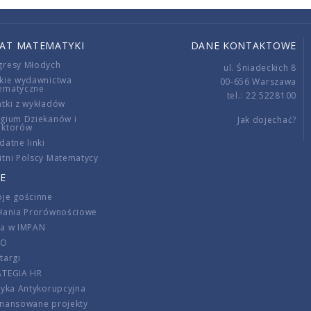
IAT MATEMATYKI
DANE KONTAKTOWE
gresy Młodych
ul. Śniadeckich 8
kie wydawnictwa
00-656 Warszawa
ematyczne
tel.: 22 5228100
tki z wykładów
gium Dziekanów i
Jak dojechać?
ektorów
datne linki
tni Polscy Matematycy
E
je gościnne
ałania Prorównościowe
ca w IMPAN
DO
targi
ATEGIA HR
tyka Antykorupcyjna
inansowane projekty