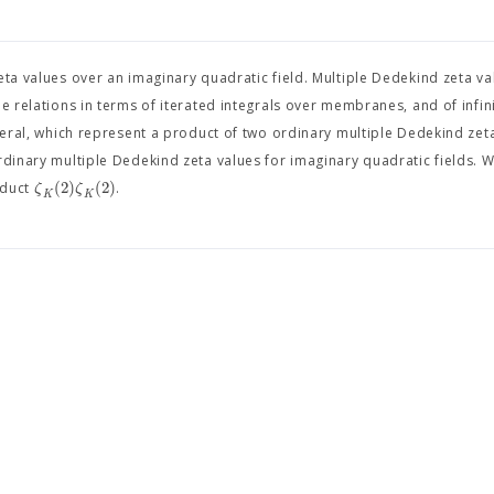
eta values over an imaginary quadratic field. Multiple Dedekind zeta v
le relations in terms of iterated integrals over membranes, and of infi
eneral, which represent a product of two ordinary multiple Dedekind zet
rdinary multiple Dedekind zeta values for imaginary quadratic fields. 
(
2
)
(
2
)
ζ
ζ
oduct
.
K
K