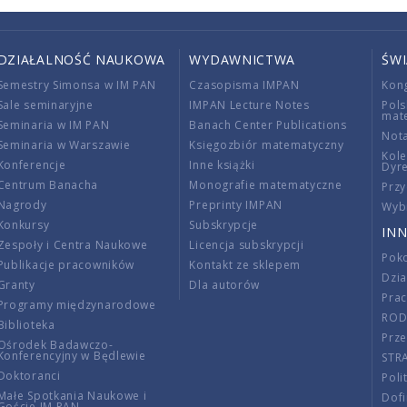
DZIAŁALNOŚĆ NAUKOWA
WYDAWNICTWA
ŚW
Semestry Simonsa w IM PAN
Czasopisma IMPAN
Kon
Sale seminaryjne
IMPAN Lecture Notes
Pols
mat
Seminaria w IM PAN
Banach Center Publications
Nota
Seminaria w Warszawie
Księgozbiór matematyczny
Kole
Konferencje
Inne książki
Dyr
Centrum Banacha
Monografie matematyczne
Przy
Nagrody
Preprinty IMPAN
Wybi
Konkursy
Subskrypcje
INN
Zespoły i Centra Naukowe
Licencja subskrypcji
Poko
Publikacje pracowników
Kontakt ze sklepem
Dzi
Granty
Dla autorów
Pra
Programy międzynarodowe
RO
Biblioteka
Prze
Ośrodek Badawczo-
Konferencyjny w Będlewie
STR
Doktoranci
Poli
Małe Spotkania Naukowe i
Dof
Goście IM PAN