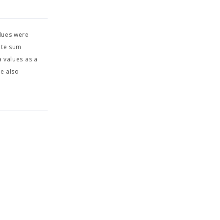
alues were
nite sum
a values as a
We also