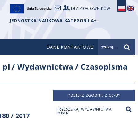
DLA PRACOWNIKÓW
JEDNOSTKA NAUKOWA KATEGORII A+
DANE KONTAKTOWE
szukaj...
/
pl
/
Wydawnictwa
/
Czasopisma
POBIERZ ZGODNIE Z CC-BY
PRZESZUKAJ WYDAWNICTWA
IMPAN
80 / 2017