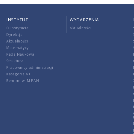
INSTYTUT
WYDARZENIA
O Instytucie
Aktualności
Dyrekcja
Aktualności
Matematycy
Rada Naukowa
Struktura
Pracownicy administracji
Kategoria A+
Remont w IM PAN